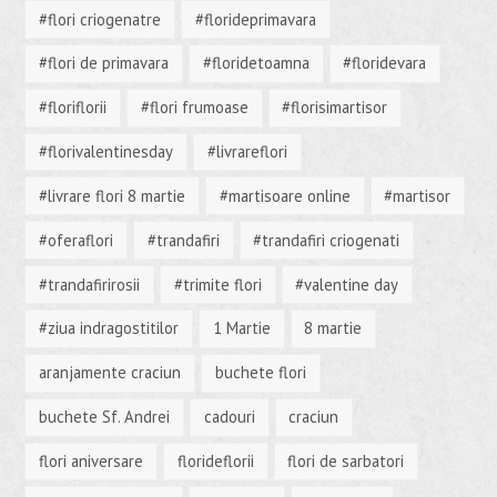
#flori criogenatre
#florideprimavara
#flori de primavara
#floridetoamna
#floridevara
#floriflorii
#flori frumoase
#florisimartisor
#florivalentinesday
#livrareflori
#livrare flori 8 martie
#martisoare online
#martisor
#oferaflori
#trandafiri
#trandafiri criogenati
#trandafirirosii
#trimite flori
#valentine day
#ziua indragostitilor
1 Martie
8 martie
aranjamente craciun
buchete flori
buchete Sf. Andrei
cadouri
craciun
flori aniversare
florideflorii
flori de sarbatori