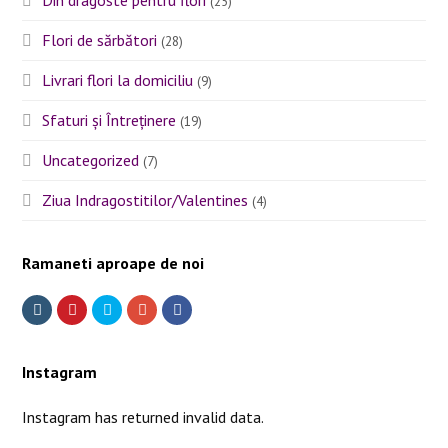
Din dragoste pentru flori
(25)
Flori de sărbători
(28)
Livrari flori la domiciliu
(9)
Sfaturi și Întreținere
(19)
Uncategorized
(7)
Ziua Indragostitilor/Valentines
(4)
Ramaneti aproape de noi
I
P
T
G
F
n
i
w
o
a
Instagram
s
n
i
o
c
t
t
t
g
e
Instagram has returned invalid data.
a
e
t
l
b