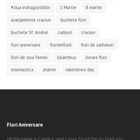
#ziua indragostitilor
1 Martie
8 martie
aranjamente craciun
buchete flori
buchete Sf. Andrei
cadouri
craciun
flori aniversare
florideflorii
flori de sarbatori
flori de ziua femeii
lisianthus
livrare flori
onomastica
plante
valentines day
Flori Aniversare
Hi! My name is Candice, and I love food! I'm so glad you