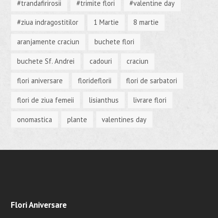
#trandafirirosii
#trimite flori
#valentine day
#ziua indragostitilor
1 Martie
8 martie
aranjamente craciun
buchete flori
buchete Sf. Andrei
cadouri
craciun
flori aniversare
florideflorii
flori de sarbatori
flori de ziua femeii
lisianthus
livrare flori
onomastica
plante
valentines day
Flori Aniversare