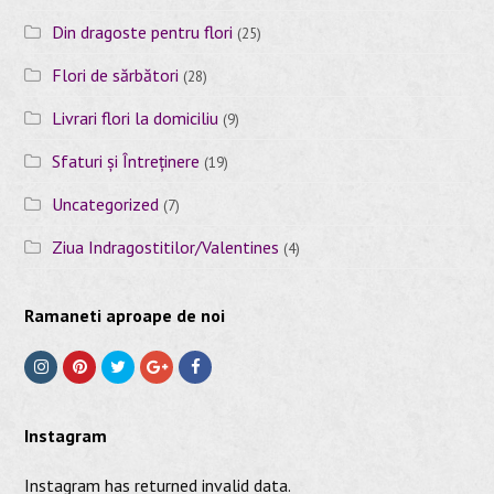
Din dragoste pentru flori
(25)
Flori de sărbători
(28)
Livrari flori la domiciliu
(9)
Sfaturi și Întreținere
(19)
Uncategorized
(7)
Ziua Indragostitilor/Valentines
(4)
Ramaneti aproape de noi
I
P
T
G
F
n
i
w
o
a
Instagram
s
n
i
o
c
t
t
t
g
e
Instagram has returned invalid data.