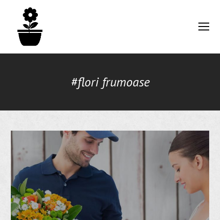
O
Mo
M
#flori frumoase