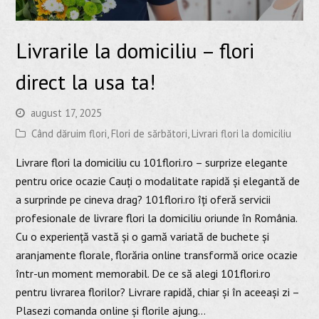
Livrarile la domiciliu – flori
direct la usa ta!
august 17, 2025
Când dăruim flori
,
Flori de sărbători
,
Livrari flori la domiciliu
Livrare flori la domiciliu cu 101flori.ro – surprize elegante
pentru orice ocazie Cauți o modalitate rapidă și elegantă de
a surprinde pe cineva drag? 101flori.ro îți oferă servicii
profesionale de livrare flori la domiciliu oriunde în România.
Cu o experiență vastă și o gamă variată de buchete și
aranjamente florale, florăria online transformă orice ocazie
într-un moment memorabil. De ce să alegi 101flori.ro
pentru livrarea florilor? Livrare rapidă, chiar și în aceeași zi –
Plasezi comanda online și florile ajung…